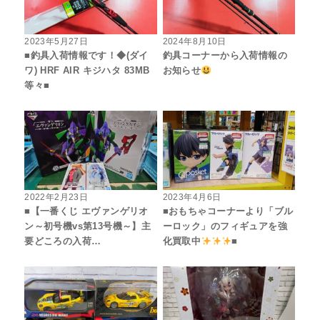
2023年5月27日
2024年8月10日
■釣具入荷情報です！◆(ダイ
釣具コーナーから入荷情報の
ワ) HRF AIR キジハタ 83MB
お知らせ
等々■
2022年2月23日
2023年4月6日
■【一番くじ エヴァンゲリオ
■おもちゃコーナーより「ブル
ン～初号機vs第13号機～】主
ーロック」のフィギュアを強
要どころの入荷…
化買取中
■