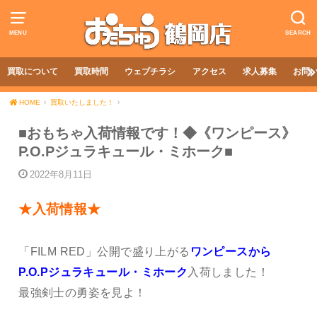
MENU
SEARCH
買取について
買取時間
ウェブチラシ
アクセス
求人募集
お問
HOME
買取いたしました！
■おもちゃ入荷情報です！◆《ワンピース》
P.O.Pジュラキュール・ミホーク■
2022年8月11日
★入荷情報★
「FILM RED」公開で盛り上がる
ワンピースから
P.O.Pジュラキュール・ミホーク
入荷しました！
最強剣士の勇姿を見よ！