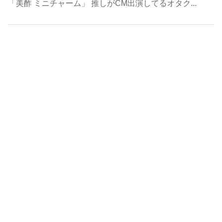
「美酢 ミニチャーム」 推しがCM出演してるオタク...