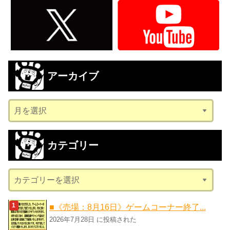
アーカイブ
ア
ー
カ
カテゴリー
イ
ブ
カ
テ
ゴ
■《売場：8月16日》ゲームコーナー終了...
リ
2026年7月28日 に投稿された