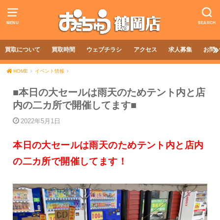
MENU
SEARCH
買取について
買取時間
ウェブチラシ
アクセス
求人募集
お問
HOME
イベント情報
■本日の大セールは雨天のためテント内と店
内の二カ所で開催してます■
2022年5月1日
本日の大セールは雨天のためテント内と店内
の二カ所で開催してます！