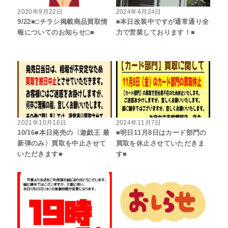
2020年9月22日
2024年4月24日
9/22■□チラシ掲載商品買取情
■本日改装中ですが通常通り全
報についてのお知らせ□■
力で営業しております！■
2021年10月16日
2024年11月7日
10/16■本日発売の〈遊戯王 最
■明日11月8日はカード部門の
新弾のみ〉買取を中止させて
買取を休止させていただきま
いただきます■
す■