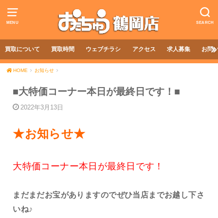
MENU
SEARCH
買取について
買取時間
ウェブチラシ
アクセス
求人募集
お問
HOME
お知らせ
■大特価コーナー本日が最終日です！■
2022年3月13日
★お知らせ★
大特価コーナー本日が最終日です！
まだまだお宝がありますのでぜひ当店までお越し下さ
いね♪