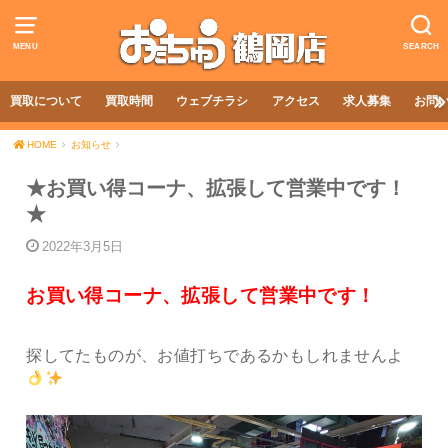
MENU
SEARCH
買取について
買取時間
ウェブチラシ
アクセス
求人募集
お問
HOME
お知らせ
★お買い得コーナ、拡張して営業中です！
★
2022年3月5日
お買い得コーナ、拡張して営業中です！
探してたものが、お値打ちであるかもしれませんよ