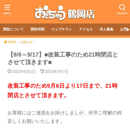
MENU
SEARCH
買取について
買取時間
ウェブチラシ
アクセス
求人募集
お問
HOME
お知らせ
【9/6～9/17】■改装工事のため21時閉店と
させて頂きます■
2021年9月1日
2021年9月7日
改装工事のため9月6日より17日まで、21時
閉店とさせて頂きます。
お客様にはご迷惑をお掛けしましが、何卒ご理解の程
宜しくお願いいたします。