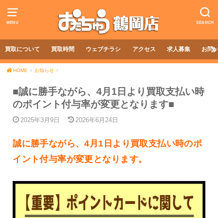
MENU
SEARCH
買取について
買取時間
ウェブチラシ
アクセス
求人募集
お問
HOME
お知らせ
■誠に勝手ながら、4月1日より買取支払い時
のポイント付与率が変更となります■
2025年3月9日
2026年6月24日
誠に勝手ながら、4月1日より買取支払い時のポ
イント付与率が変更となります。