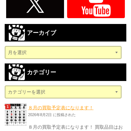
アーカイブ
ア
ー
カ
カテゴリー
イ
ブ
カ
テ
ゴ
８月の買取予定表になります！
リ
2026年8月2日 に投稿された
ー
８月の買取予定表になります！ 買取品目はお