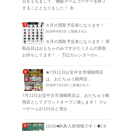
日をもちまして、物販ゲームコーナーを終了
することとなりました！ 永...
８月の買取予定表になります！
2026年8月2日 に投稿された
８月の買取予定表になります！ 買
取品目はおもちゃのみですがたくさんの買取
お待ちしてます！ ・下記カレンダーの○...
★7月11日お宝中古市場鶴岡店
は、おたちゅう鶴岡店...
2026年7月10日 に投稿された
7月11日お宝中古市場鶴岡店は、おたちゅう鶴
岡店としてグランドオープン致します！ クレ
ーゲームが123台と増台...
10/10■釣具入荷情報です！◆(ダ