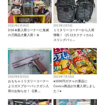
2021年2月16日
2023年2月5日
2/16★新入荷コーナーに鬼滅
ミリタリーコーナーから入荷
の刃商品大量入荷！★
情報！〈(5.11タクティカル)
スリングバッ…
2023年9月23日
2023年7月15日
おもちゃミリタリーコーナー
■1000円ガチャの景品に
よりガスブローバックガン入
Costco商品が大量入荷しまし
荷のお知らせ！《(東…
た！■