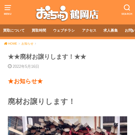
MENU
SEARCH
買取について
買取時間
ウェブチラシ
アクセス
求人募集
お問
HOME
お知らせ
★★廃材お譲りします！★★
2022年5月16日
★お知らせ★
廃材お譲りします！