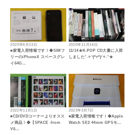
2023年6月13日
2020年11月14日
■家電入荷情報です！◆SIMフ
11/14★K-POP CD大量に入荷
リーのiPhoneX スペースグレ
しました°˖✧◝(⁰▿⁰)◜✧˖°★
イ64G…
2022年11月1日
2023年3月7日
■CD/DVDコーナーよりオスス
■家電入荷情報です！◆Apple
メ商品！◆【SPACE -from
Watch SE2 44mm GPSモ…
V6…