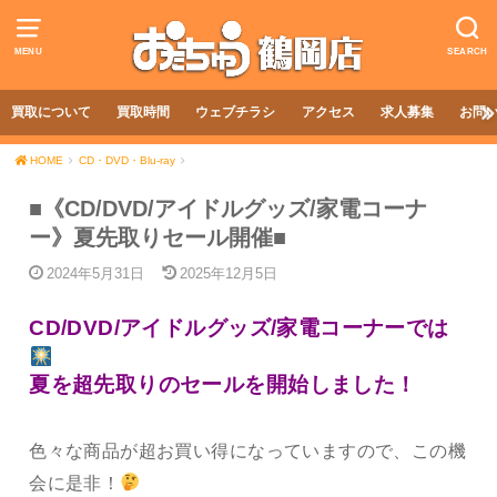
MENU
SEARCH
買取について
買取時間
ウェブチラシ
アクセス
求人募集
お問
HOME
CD・DVD・Blu-ray
■《CD/DVD/アイドルグッズ/家電コーナ
ー》夏先取りセール開催■
2024年5月31日
2025年12月5日
CD/DVD/アイドルグッズ/家電コーナーでは
夏を超先取りのセールを開始しました！
色々な商品が超お買い得になっていますので、この機
会に是非！