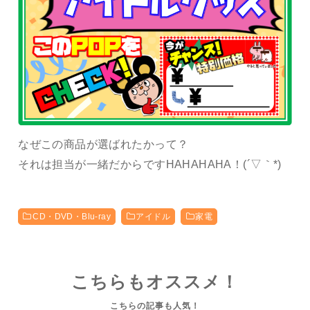
なぜこの商品が選ばれたかって？
それは担当が一緒だからですHAHAHAHA！(´▽｀*)
CD・DVD・Blu-ray
アイドル
家電
こちらもオススメ！