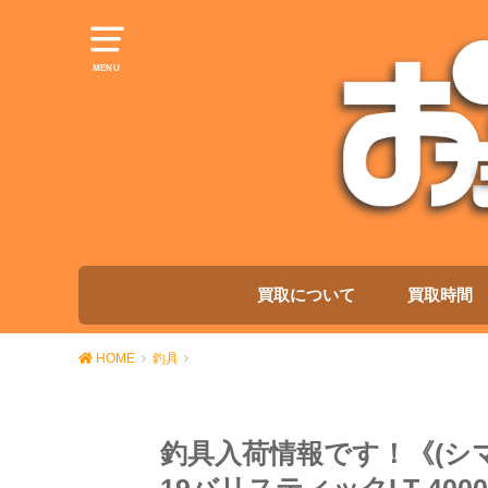
MENU
買取について
買取時間
HOME
釣具
釣具入荷情報です！《(シマノ)