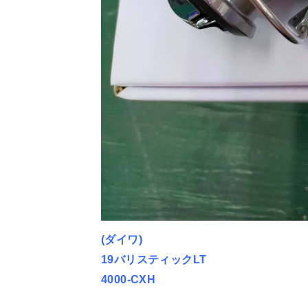
(ダイワ)
19バリスティックLT
4000-CXH