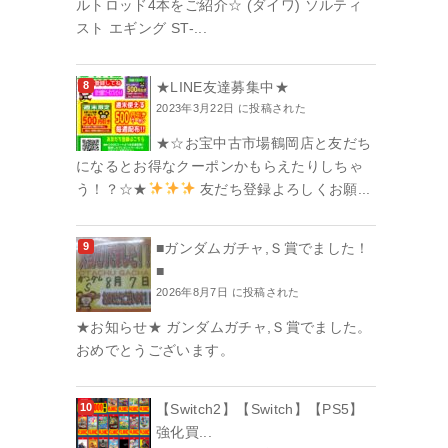
ルトロッド4本をご紹介☆ (ダイワ) ソルティ
スト エギング ST-...
★LINE友達募集中★
2023年3月22日 に投稿された
★☆お宝中古市場鶴岡店と友だち
になるとお得なクーポンかもらえたりしちゃ
う！？☆★
友だち登録よろしくお願...
■ガンダムガチャ,Ｓ賞でました！
■
2026年8月7日 に投稿された
★お知らせ★ ガンダムガチャ,Ｓ賞でました。
おめでとうございます。
【Switch2】【Switch】【PS5】
強化買...