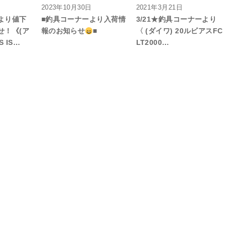
2023年10月30日
2021年3月21日
より値下
■釣具コーナーより入荷情
3/21★釣具コーナーより
せ！《(ア
報のお知らせ
■
〈 (ダイワ) 20ルビアスFC
 IS…
LT2000…