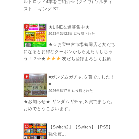
ルトロッド4本をご紹介☆ (ダイワ) ソルティ
スト エギング ST-...
★LINE友達募集中★
2023年3月22日 に投稿された
★☆お宝中古市場鶴岡店と友だち
になるとお得なクーポンかもらえたりしちゃ
う！？☆★
友だち登録よろしくお願...
■ガンダムガチャ,Ｓ賞でました！
■
2026年8月7日 に投稿された
★お知らせ★ ガンダムガチャ,Ｓ賞でました。
おめでとうございます。
【Switch2】【Switch】【PS5】
強化買...