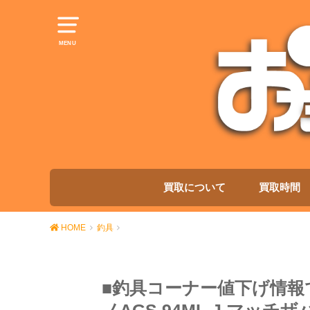
MENU
買取について
買取時間
HOME
釣具
■釣具コーナー値下げ情報