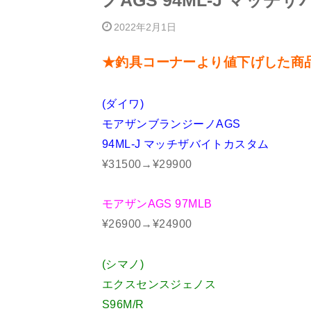
ノAGS 94ML-J マッチ
2022年2月1日
★釣具コーナーより値下げした商
(ダイワ)
モアザンブランジーノAGS
94ML-J マッチザバイトカスタム
¥31500→¥29900
モアザンAGS 97MLB
¥26900→¥24900
(シマノ)
エクスセンスジェノス
S96M/R