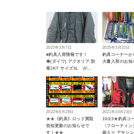
2023年3月7日
2025年3月23日
■釣具入荷情報です！
釣具コーナーか
◆(ダイワ) アクオリア 防
大量入荷のお知
寒JKT サイズ3L が…
2022年6月28日
2021年10月23日
★★《釣具》ロッド買取
10/23★釣具
告知更新のお知らせで
〈フローティン
す！★★
箱入り アサシ