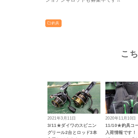
釣具
こ
2021年3月11日
2020年11月10日
3/11★ダイワのスピニン
11/10★釣具
グリール2台とロッド3本
入荷情報です！