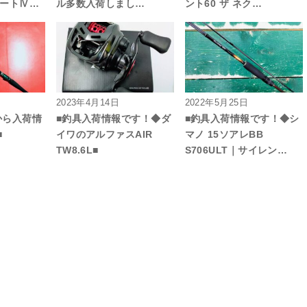
リートⅣ…
ル多数入荷しまし…
ント60 ザ ネク…
2023年4月14日
2022年5月25日
から入荷情
■釣具入荷情報です！◆ダ
■釣具入荷情報です！◆シ
■
イワのアルファスAIR
マノ 15ソアレBB
TW8.6L■
S706ULT｜サイレン…