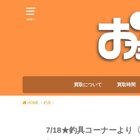
MENU
買取について
買取時間
HOME
釣具
7/18★釣具コーナーよ