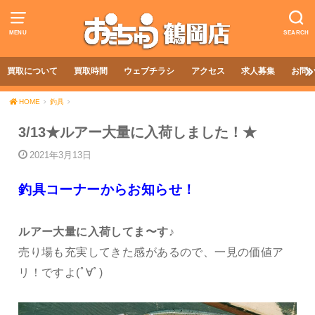
MENU
SEARCH
買取について
買取時間
ウェブチラシ
アクセス
求人募集
お問
HOME
釣具
3/13★ルアー大量に入荷しました！★
2021年3月13日
釣具コーナーからお知らせ！
ルアー大量に入荷してま〜す♪
売り場も充実してきた感があるので、一見の価値ア
リ！ですよ(ﾟ∀ﾟ)