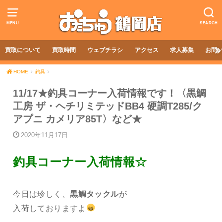
MENU
SEARCH
買取について
買取時間
ウェブチラシ
アクセス
求人募集
お問
HOME
釣具
11/17★釣具コーナー入荷情報です！〈黒鯛
工房 ザ・ヘチリミテッドBB4 硬調T285/ク
アプニ カメリア85T〉など★
2020年11月17日
釣具コーナー入荷情報☆
今日は珍しく、
黒鯛タックル
が
入荷しておりますよ