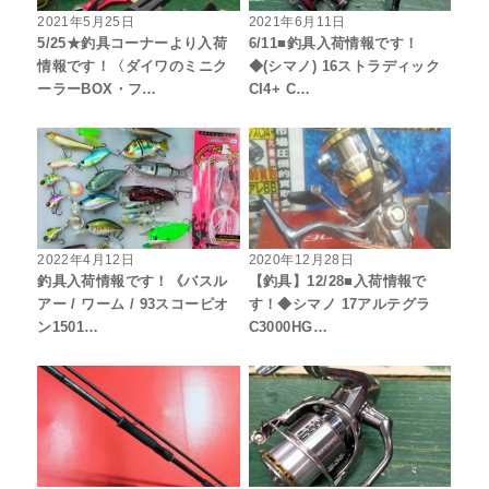
2021年5月25日
2021年6月11日
5/25★釣具コーナーより入荷
6/11■釣具入荷情報です！
情報です！〈ダイワのミニク
◆(シマノ) 16ストラディック
ーラーBOX・フ…
CI4+ C…
2022年4月12日
2020年12月28日
釣具入荷情報です！《バスル
【釣具】12/28■入荷情報で
アー / ワーム / 93スコーピオ
す！◆シマノ 17アルテグラ
ン1501…
C3000HG…