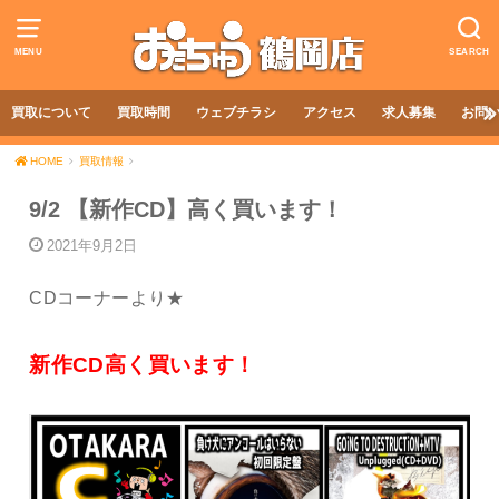
MENU
SEARCH
買取について
買取時間
ウェブチラシ
アクセス
求人募集
お問
HOME
買取情報
9/2 【新作CD】高く買います！
2021年9月2日
CDコーナーより★
新作CD高く買います！