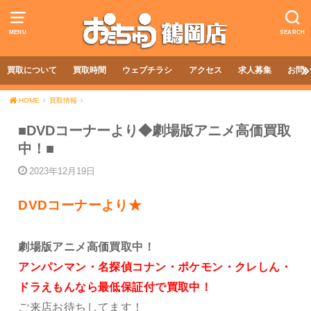
MENU
SEARCH
買取について
買取時間
ウェブチラシ
アクセス
求人募集
お問
HOME
買取情報
■DVDコーナーより◆劇場版アニメ高価買取
中！■
2023年12月19日
DVDコーナーより★
劇場版アニメ高価買取中！
アンパンマン・名探偵コナン・ポケモン・クレしん・
ドラえもんなら最低保証付で買取中！
ご来店お待ちしてます！