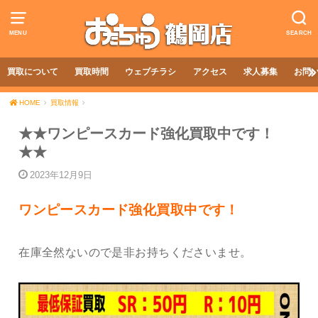
MENU
SEARCH
買取について
買取時間
ウェブチラシ
アクセス
求人募集
お問
HOME
買取情報
★★ワンピースカード強化買取中です！
★★
2023年12月9日
ワンピースカード強化買取中です！
在庫全然ないので是非お持ちくださいませ。