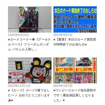
2023年6月14日
2023年9月2日
■カードコーナー◆《アーセナ
■【重要】本日のカード買取受
ルベース》フリーダムガンダ
付時間終了のお知らせ■
ム パラレル入荷し…
2023年12月11日
2024年5月4日
■《カード》カードS賞でまし
■ワンピースカード強化買取中
た〜
おめでとうございます
です！最低保証新しくなりま
■
した。■