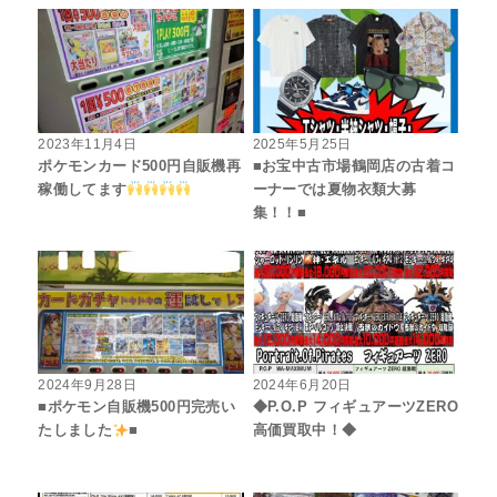
2023年11月4日
2025年5月25日
ポケモンカード500円自販機再
■お宝中古市場鶴岡店の古着コ
稼働してます
ーナーでは夏物衣類大募
集！！■
2024年9月28日
2024年6月20日
■ポケモン自販機500円完売い
◆P.O.P フィギュアーツZERO
たしました
■
高価買取中！◆