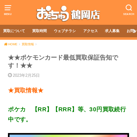
MENU
SEARCH
買取について
買取時間
ウェブチラシ
アクセス
求人募集
お問
HOME
買取情報
★★ポケモンカード最低買取保証告知で
す！★★
2023年2月25日
★買取情報★
ポケカ 【RR】【RRR】等、30円買取続行
中です。