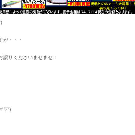
)
すが・・・
お譲りくださいませませ！
▽’)