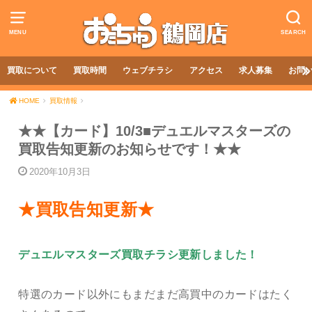
MENU
SEARCH
買取について
買取時間
ウェブチラシ
アクセス
求人募集
お問
HOME
買取情報
★★【カード】10/3■デュエルマスターズの
買取告知更新のお知らせです！★★
2020年10月3日
★買取告知更新★
デュエルマスターズ買取チラシ更新しました！
特選のカード以外にもまだまだ高買中のカードはたく