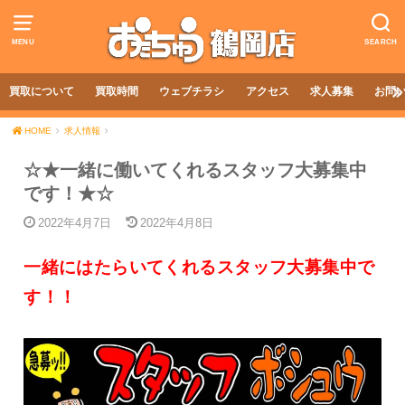
MENU
SEARCH
買取について
買取時間
ウェブチラシ
アクセス
求人募集
お問
HOME
求人情報
☆★一緒に働いてくれるスタッフ大募集中
です！★☆
2022年4月7日
2022年4月8日
一緒にはたらいてくれるスタッフ大募集中で
す！！