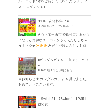
ルトロッド4本をご紹介☆ (ダイワ) ソルティ
スト エギング ST-...
★LINE友達募集中★
2023年3月22日 に投稿された
★☆お宝中古市場鶴岡店と友だち
になるとお得なクーポンかもらえたりしちゃ
う！？☆★
友だち登録よろしくお願...
■ガンダムガチャ,Ｓ賞でました！
■
2026年8月7日 に投稿された
★お知らせ★ ガンダムガチャ,Ｓ賞でました。
おめでとうございます。
【Switch2】【Switch】【PS5】
強化買...