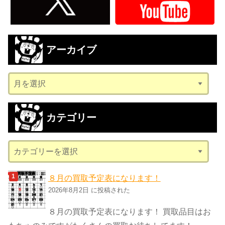
アーカイブ
ア
ー
カ
カテゴリー
イ
ブ
カ
テ
ゴ
８月の買取予定表になります！
リ
2026年8月2日 に投稿された
ー
８月の買取予定表になります！ 買取品目はお