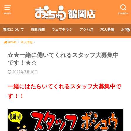
MENU
SEARCH
買取について
買取時間
ウェブチラシ
アクセス
求人募集
お問
HOME
求人情報
☆★一緒に働いてくれるスタッフ大募集中
です！★☆
2022年7月10日
一緒にはたらいてくれるスタッフ大募集中で
す！！