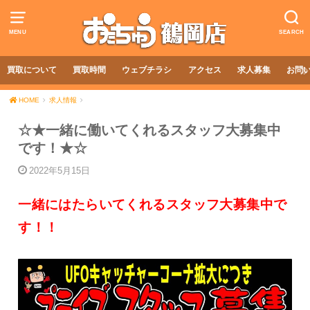
MENU
SEARCH
買取について
買取時間
ウェブチラシ
アクセス
求人募集
お問
HOME
求人情報
☆★一緒に働いてくれるスタッフ大募集中
です！★☆
2022年5月15日
一緒にはたらいてくれるスタッフ大募集中で
す！！