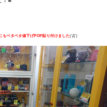
た！■
にもベタベタ値下げPOP貼り付けました
(‘Д’)