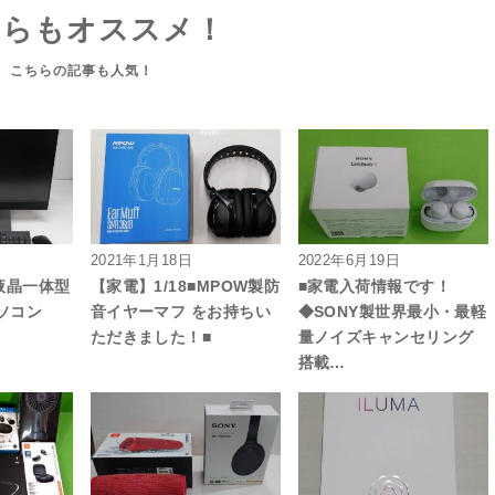
ちらもオススメ！
2021年1月18日
2022年6月19日
の液晶一体型
【家電】1/18■MPOW製防
■家電入荷情報です！
ソコン
音イヤーマフ をお持ちい
◆SONY製世界最小・最軽
ただきました！■
量ノイズキャンセリング
搭載…