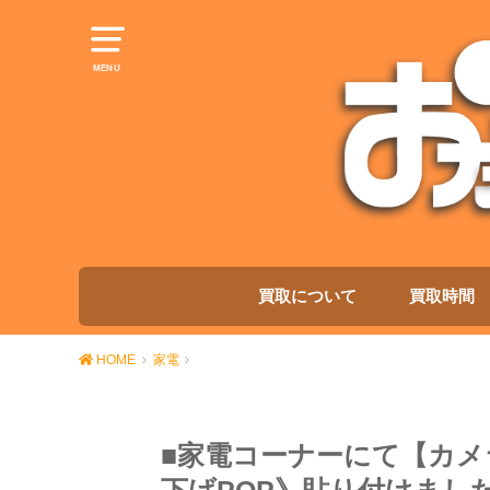
MENU
買取について
買取時間
HOME
家電
■家電コーナーにて【カ