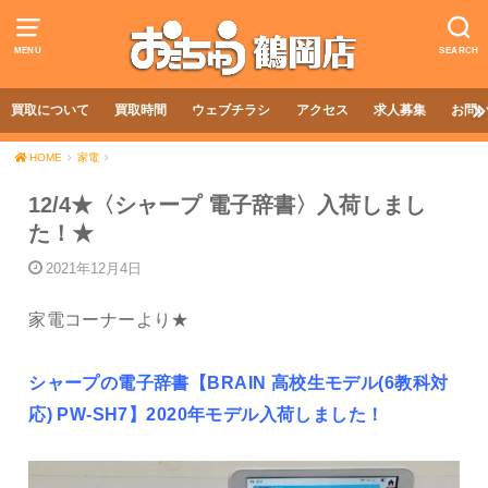
MENU
SEARCH
買取について
買取時間
ウェブチラシ
アクセス
求人募集
お問
HOME
家電
12/4★〈シャープ 電子辞書〉入荷しまし
た！★
2021年12月4日
家電コーナーより★
シャープの電子辞書【BRAIN 高校生モデル(6教科対
応) PW-SH7】2020年モデル入荷しました！