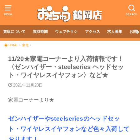
MENU
SEARCH
買取について
買取時間
ウェブチラシ
アクセス
求人募集
お問
HOME
家電
11/20★家電コーナーより入荷情報です！
〈ゼンハイザー・steelseries ヘッドセッ
ト・ワイヤレスイヤフォン〉など★
2021年11月20日
家電コーナーより★
ゼンハイザーやsteelseriesのヘッドセッ
ト・ワイヤレスイヤフォンなど色々入荷して
おります！