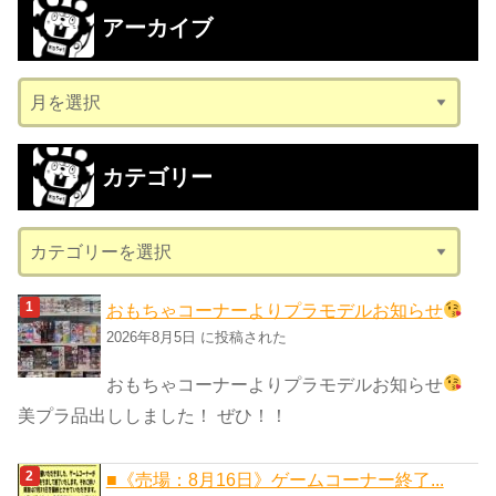
アーカイブ
ア
ー
カ
カテゴリー
イ
ブ
カ
テ
ゴ
おもちゃコーナーよりプラモデルお知らせ
リ
2026年8月5日 に投稿された
ー
おもちゃコーナーよりプラモデルお知らせ
美プラ品出ししました！ ぜひ！！
■《売場：8月16日》ゲームコーナー終了...