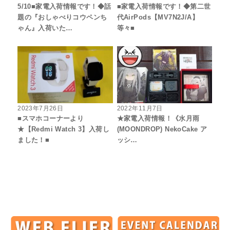
5/10■家電入荷情報です！◆話
■家電入荷情報です！◆第二世
題の『おしゃべりコウペンち
代AirPods【MV7N2J/A】
ゃん』入荷いた…
等々■
2023年7月26日
2022年11月7日
■スマホコーナーより
★家電入荷情報！《水月雨
★【Redmi Watch 3】入荷し
(MOONDROP) NekoCake ア
ました！■
ッシ…