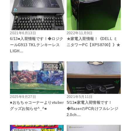
2021年6月13日
2022年11月9日
6/13■入荷情報です！◆ロジク
★家電入荷情報！《DELL ミ
ールG913 TKLテンキーレス
ニタワーPC【XPS8700】》★
LIGH…
2025年9月27日
2021年5月11日
■おもちゃコーナーよりvtuber
5/11■家電入荷情報です！
グッズお知らせ^_^■
◆RazerのPC向けフルレンジ
2.0ch…