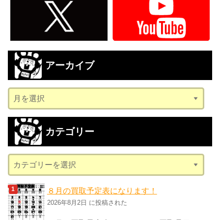
アーカイブ
ア
ー
カ
カテゴリー
イ
ブ
カ
テ
ゴ
８月の買取予定表になります！
リ
2026年8月2日 に投稿された
ー