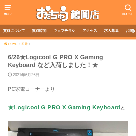
MENU
SEARCH
買取について
買取時間
ウェブチラシ
アクセス
求人募集
お問
HOME
家電
6/26★Logicool G PRO X Gaming
Keyboard など入荷しました！★
2021年6月26日
PC家電コーナーより
★Logicool G PRO X Gaming Keyboard
と