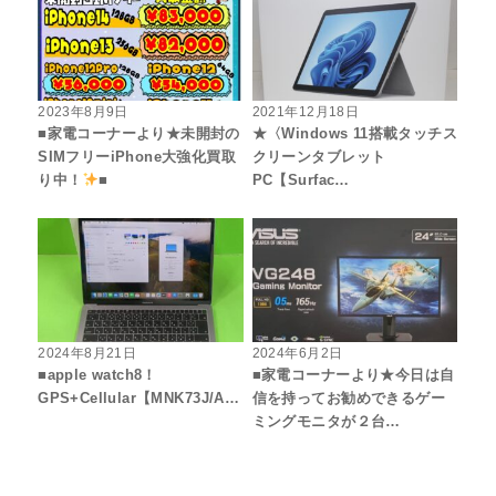
2023年8月9日
2021年12月18日
■家電コーナーより★未開封の
★〈Windows 11搭載タッチス
SIMフリーiPhone大強化買取
クリーンタブレット
り中！
■
PC【Surfac…
2024年8月21日
2024年6月2日
■apple watch8！
■家電コーナーより★今日は自
GPS+Cellular【MNK73J/A…
信を持ってお勧めできるゲー
ミングモニタが２台…