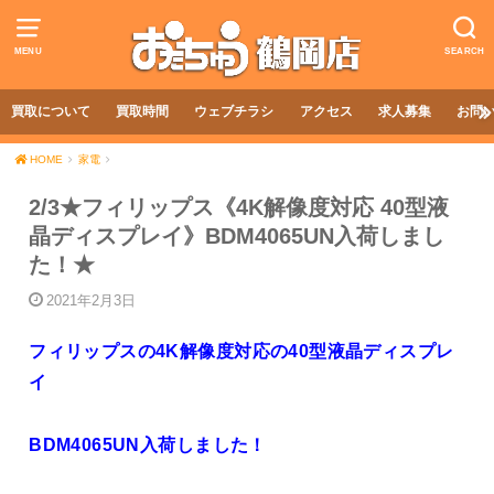
MENU
SEARCH
買取について
買取時間
ウェブチラシ
アクセス
求人募集
お問
HOME
家電
2/3★フィリップス《4K解像度対応 40型液
晶ディスプレイ》BDM4065UN入荷しまし
た！★
2021年2月3日
フィリップスの4K解像度対応の40型液晶ディスプレ
イ
BDM4065UN入荷しました！