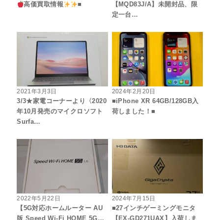
高価買取情報
■
【MQD83J/A】未開封品、限
定一台…
2021年3月3日
2024年2月20日
3/3★家電コーナーより〈2020
■iPhone XR 64GB/128GB入
年10月発売のマイクロソフト
荷しました！■
Surfa…
2022年5月22日
2024年7月15日
【5G対応ホームルーター AU
■27インチゲーミングモニタ
版 Speed Wi-Fi HOME 5G…
【EX-GD271UAX】入荷しま