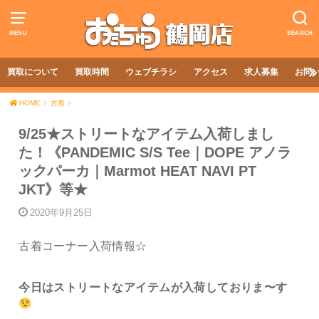
MENU
SEARCH
買取について
買取時間
ウェブチラシ
アクセス
求人募集
お問
HOME
古着
9/25★ストリートなアイテム入荷しまし
た！《PANDEMIC S/S Tee｜DOPE アノラ
ックパーカ｜Marmot HEAT NAVI PT
JKT》等★
2020年9月25日
古着コーナー入荷情報☆
今日はストリートなアイテムが入荷しておりま〜す