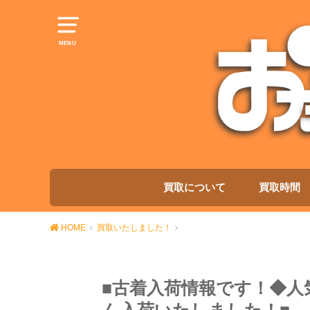
MENU
買取について
買取時間
HOME
買取いたしました！
■古着入荷情報です！◆人