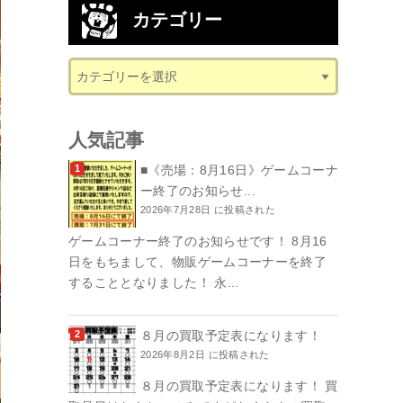
カテゴリー
人気記事
■《売場：8月16日》ゲームコーナ
ー終了のお知らせ...
2026年7月28日 に投稿された
ゲームコーナー終了のお知らせです！ 8月16
日をもちまして、物販ゲームコーナーを終了
することとなりました！ 永...
８月の買取予定表になります！
2026年8月2日 に投稿された
８月の買取予定表になります！ 買