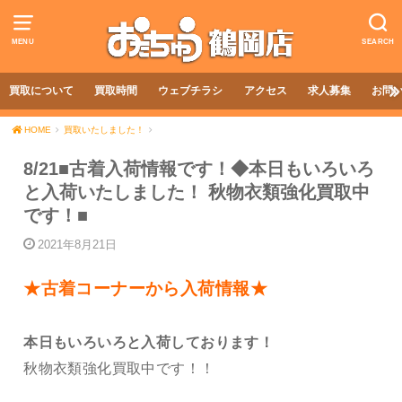
MENU
SEARCH
買取について
買取時間
ウェブチラシ
アクセス
求人募集
お問
HOME
買取いたしました！
8/21■古着入荷情報です！◆本日もいろいろ
と入荷いたしました！ 秋物衣類強化買取中
です！■
2021年8月21日
★古着コーナーから入荷情報★
本日もいろいろと入荷しております！
秋物衣類強化買取中です！！