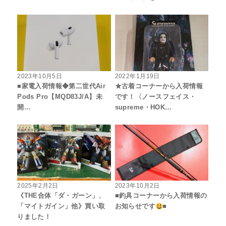
2023年10月5日
2022年1月19日
■家電入荷情報◆第二世代Air
★古着コーナーから入荷情報
Pods Pro【MQD83J/A】未
です！〈ノースフェイス・
開…
supreme・HOK…
2025年2月2日
2023年10月2日
《THE合体「ダ・ガーン」、
■釣具コーナーから入荷情報の
「マイトガイン」他》買い取
お知らせです
■
りました！