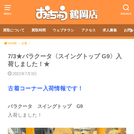
MENU
SEARCH
買取について
買取時間
ウェブチラシ
アクセス
求人募集
お問
HOME
古着
7/3★バラクータ〈スイングトップ G9〉入
荷しました！★
2021年7月3日
古着コーナー入荷情報です！
バラクータ スイングトップ G9
入荷しました！