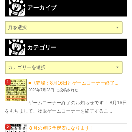
アーカイブ
ア
ー
カ
カテゴリー
イ
ブ
カ
テ
ゴ
■《売場：8月16日》ゲームコーナー終了...
リ
2026年7月28日 に投稿された
ー
ゲームコーナー終了のお知らせです！ 8月16日
をもちまして、物販ゲームコーナーを終了するこ...
８月の買取予定表になります！