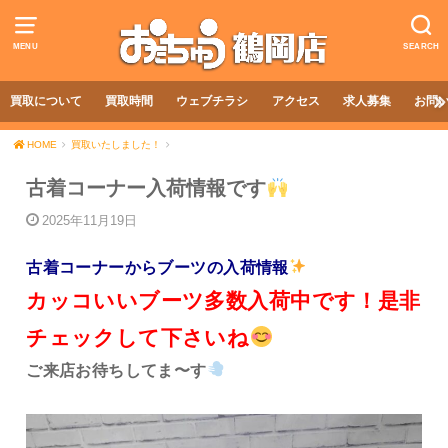
MENU
SEARCH
買取について
買取時間
ウェブチラシ
アクセス
求人募集
お問
HOME
買取いたしました！
古着コーナー入荷情報です
2025年11月19日
古着コーナーからブーツの入荷情報
カッコいいブーツ多数入荷中です！是非
チェックして下さいね
ご来店お待ちしてま〜す