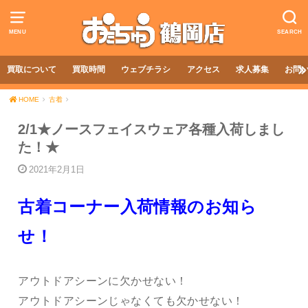
MENU
SEARCH
買取について
買取時間
ウェブチラシ
アクセス
求人募集
お問
HOME
古着
2/1★ノースフェイスウェア各種入荷しまし
た！★
2021年2月1日
古着コーナー入荷情報のお知ら
せ！
アウトドアシーンに欠かせない！
アウトドアシーンじゃなくても欠かせない！