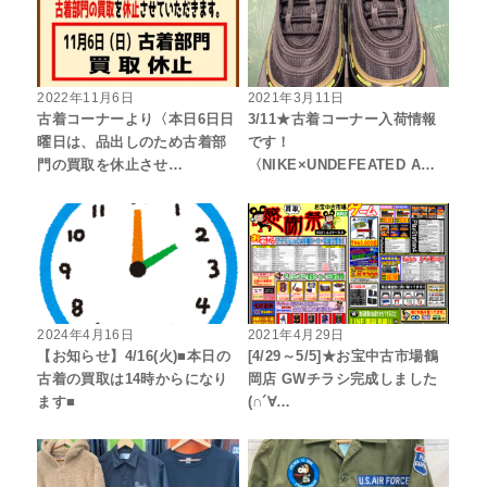
2022年11月6日
2021年3月11日
古着コーナーより〈本日6日日
3/11★古着コーナー入荷情報
曜日は、品出しのため古着部
です！
門の買取を休止させ…
〈NIKE×UNDEFEATED A…
2024年4月16日
2021年4月29日
【お知らせ】4/16(火)■本日の
[4/29～5/5]★お宝中古市場鶴
古着の買取は14時からになり
岡店 GWチラシ完成しました
ます■
(∩´∀…