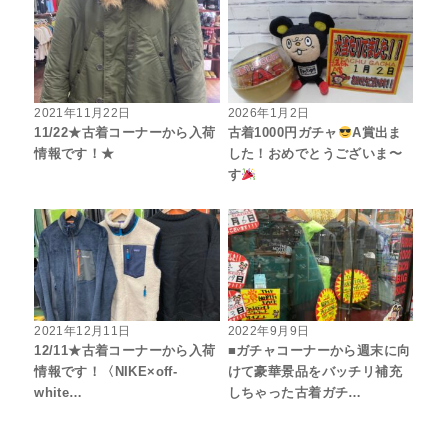
2021年11月22日
2026年1月2日
11/22★古着コーナーから入荷
古着1000円ガチャ
A賞出ま
情報です！★
した！おめでとうございま〜
す
2021年12月11日
2022年9月9日
12/11★古着コーナーから入荷
■ガチャコーナーから週末に向
情報です！〈NIKE×off-
けて豪華景品をバッチリ補充
white…
しちゃった古着ガチ…