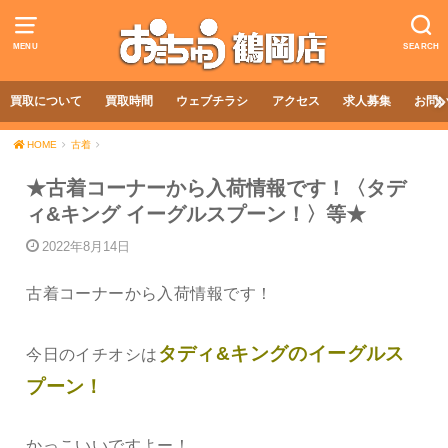
MENU
SEARCH
買取について
買取時間
ウェブチラシ
アクセス
求人募集
お問
HOME
古着
★古着コーナーから入荷情報です！〈タデ
ィ&キング イーグルスプーン！〉等★
2022年8月14日
古着コーナーから入荷情報です！
タディ&キングのイーグルス
今日のイチオシは
プーン！
かっこいいですよー！