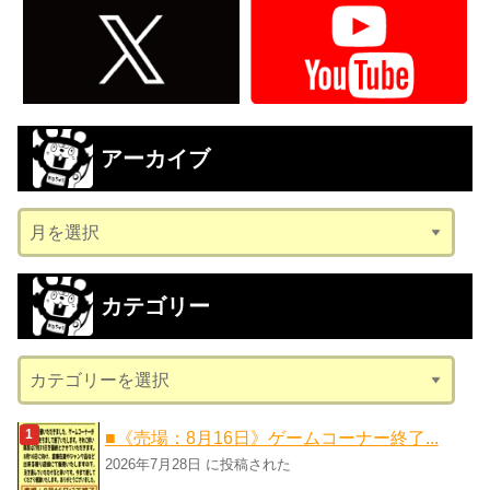
アーカイブ
ア
ー
カ
カテゴリー
イ
ブ
カ
テ
ゴ
■《売場：8月16日》ゲームコーナー終了...
リ
2026年7月28日 に投稿された