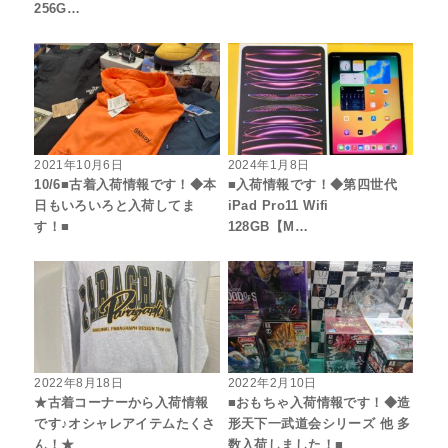
256G…
2021年10月6日
2024年1月8日
10/6■古着入荷情報です！◆本
■入荷情報です！◆第四世代
日もいろいろと入荷してま
iPad Pro11 Wifi
す！■
128GB【M…
2022年8月18日
2022年2月10日
★古着コーナーから入荷情報
■おもちゃ入荷情報です！◆造
です♪オシャレアイテムたくさ
形天下一武道会シリーズ 他 多
ん！★
数入荷しました！■