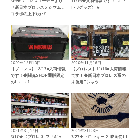
3/9★プロレスコーナーより
11/15★入荷情報です！〈L・
〈新日本プロレスｘシマムラ
I・Jグッズ〉★
コラボの上下/カバ…
2020年12月13日
2020年11月16日
【プロレス】12/13■入荷情報
【プロレス】11/16■入荷情報
です！◆闘魂SHOP通販限定
です！◆新日本プロレス系の
のL・I・J…
未使用Tシャツ…
2021年3月17日
2021年3月23日
3/17★〈プロレス フィギュ
3/23★〈ロッキー２ 映画使用