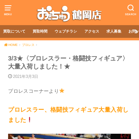
MENU
SEARCH
買取について
買取時間
ウェブチラシ
アクセス
求人募集
お問
HOME
プロレス
3/3★〈プロレスラー・格闘技フィギュア〉
大量入荷しました！★
2021年3月3日
プロレスコーナーより
プロレスラー、格闘技フィギュア大量入荷し
ました