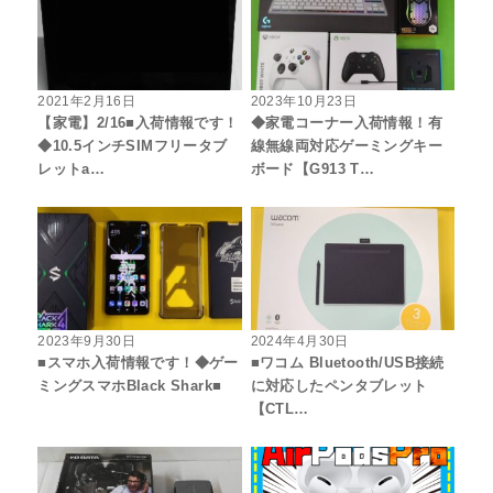
2021年2月16日
2023年10月23日
【家電】2/16■入荷情報です！
◆家電コーナー入荷情報！有
◆10.5インチSIMフリータブ
線無線両対応ゲーミングキー
レットa…
ボード【G913 T…
2023年9月30日
2024年4月30日
■スマホ入荷情報です！◆ゲー
■ワコム Bluetooth/USB接続
ミングスマホBlack Shark■
に対応したペンタブレット
【CTL…