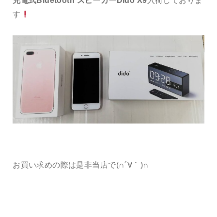
充電式Bluetooth スピーカーDido X9
入荷しておりま
す
お買い求めの際は是非当店で(∩´∀｀)∩