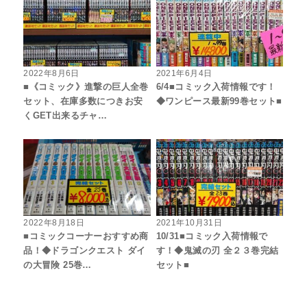
2022年8月6日
2021年6月4日
■《コミック》進撃の巨人全巻
6/4■コミック入荷情報です！
セット、在庫多数につきお安
◆ワンピース最新99巻セット■
くGET出来るチャ…
2022年8月18日
2021年10月31日
■コミックコーナーおすすめ商
10/31■コミック入荷情報で
品！◆ドラゴンクエスト ダイ
す！◆鬼滅の刃 全２３巻完結
の大冒険 25巻…
セット■