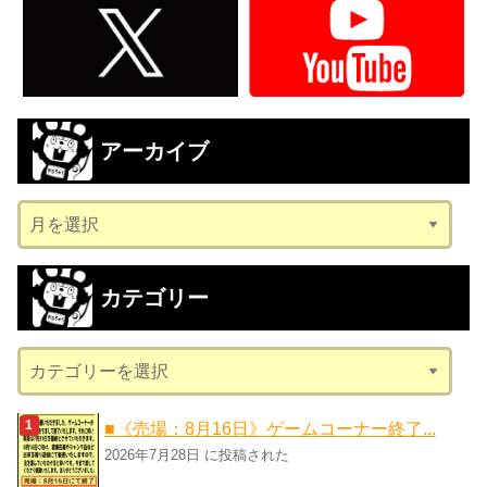
アーカイブ
ア
ー
カ
カテゴリー
イ
ブ
カ
テ
ゴ
■《売場：8月16日》ゲームコーナー終了...
リ
2026年7月28日 に投稿された
ー