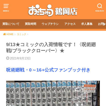
MENU
SEARCH
買取について
買取時間
ウェブチラシ
アクセス
求人募集
お問
HOME
コミック
9/13★コミックの入荷情報です！〈呪術廻
戦/ブラッククローバー〉★
2021年9月13日
呪術廻戦・0～16+公式ファンブック付き