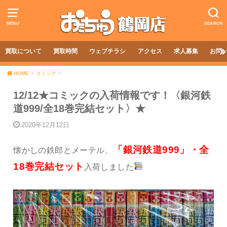
MENU
SEARCH
買取について
買取時間
ウェブチラシ
アクセス
求人募集
お問
HOME
コミック
12/12★コミックの入荷情報です！〈銀河鉄
道999/全18巻完結セット〉★
2020年12月12日
「銀河鉄道999」・全
懐かしの鉄郎とメーテル、
18巻完結セット
入荷しました