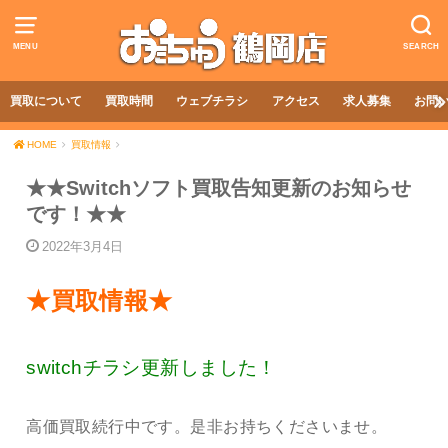
MENU
SEARCH
買取について
買取時間
ウェブチラシ
アクセス
求人募集
お問
HOME
買取情報
★★Switchソフト買取告知更新のお知らせ
です！★★
2022年3月4日
★買取情報★
switchチラシ更新しました！
高価買取続行中です。是非お持ちくださいませ。