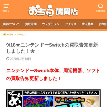
MENU
SEARCH
買取について
買取時間
ウェブチラシ
アクセス
求人募集
お問
HOME
ゲーム
9/18★ニンテンドーSwitchの買取告知更新
しました！★
2020年9月18日
ニンテンドーSwitch本体、周辺機器、ソフト
の買取告知更新しました！