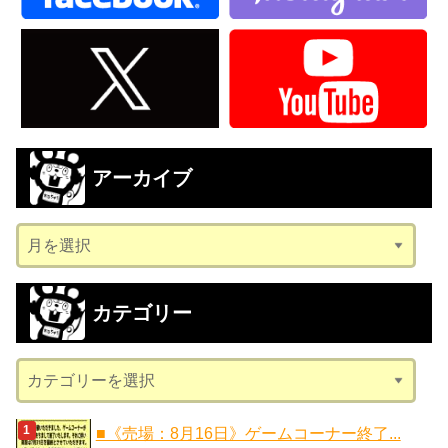
アーカイブ
ア
ー
カ
カテゴリー
イ
ブ
カ
テ
ゴ
■《売場：8月16日》ゲームコーナー終了...