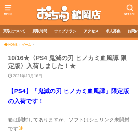
MENU
SEARCH
買取について
買取時間
ウェブチラシ
アクセス
求人募集
お問
HOME
ゲーム
10/16★〈PS4 鬼滅の刃 ヒノカミ血風譚 限
定版〉入荷しました！★
2021年10月16日
【PS4】「鬼滅の刃 ヒノカミ血風譚」限定版
の入荷です！
箱は開封してありますが、ソフトはシュリンク未開封
です