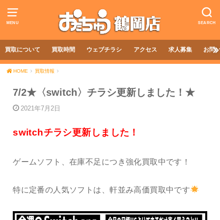
MENU
SEARCH
買取について
買取時間
ウェブチラシ
アクセス
求人募集
お問
HOME
買取情報
7/2★〈switch〉チラシ更新しました！★
2021年7月2日
switchチラシ更新しました！
ゲームソフト、在庫不足につき強化買取中です！
特に定番の人気ソフトは、軒並み高価買取中です