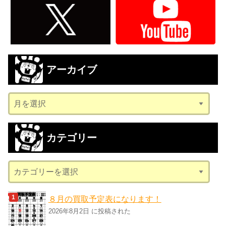
アーカイブ
ア
ー
カ
カテゴリー
イ
ブ
カ
テ
ゴ
８月の買取予定表になります！
リ
2026年8月2日 に投稿された
ー