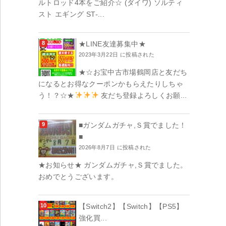
ルトロッド4本をご紹介☆ (ダイワ) ソルティ
スト エギング ST-...
★LINE友達募集中★
2023年3月22日 に投稿された
★☆お宝中古市場鶴岡店と友だち
になるとお得なクーポンかもらえたりしちゃ
う！？☆★
友だち登録よろしくお願...
■ガンダムガチャ,Ｓ賞でました！
■
2026年8月7日 に投稿された
★お知らせ★ ガンダムガチャ,Ｓ賞でました。
おめでとうございます。
【Switch2】【Switch】【PS5】
強化買...