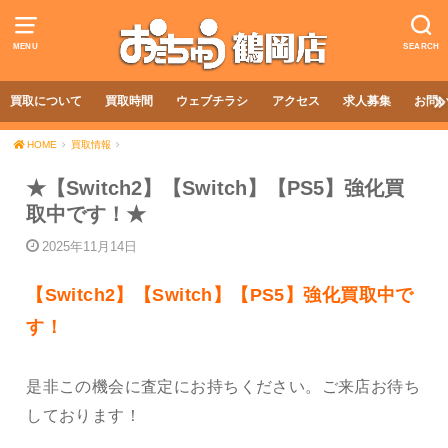
MENU
SEARCH
買取について
買取時間
ウェブチラシ
アクセス
求人募集
お問
HOME
買取情報
★【Switch2】【Switch】【PS5】強化買
取中です！★
2025年11月14日
【Switch2】【Switch】【PS5】強化買取中で
す！
是非この機会に査定にお持ちください。ご来店お待ち
しております！