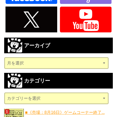
アーカイブ
ア
ー
カ
カテゴリー
イ
ブ
カ
テ
ゴ
■《売場：8月16日》ゲームコーナー終了...